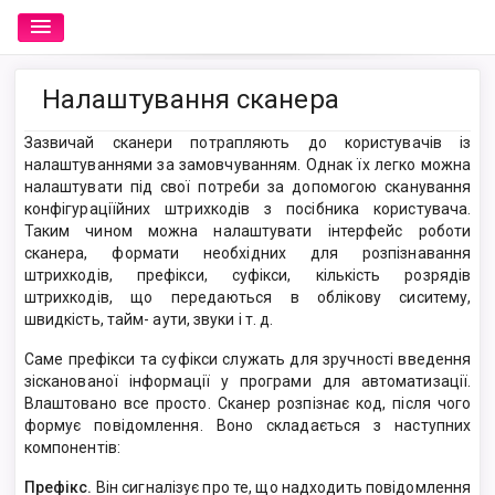
Налаштування сканера
Зазвичай сканери потрапляють до користувачів із
налаштуваннями за замовчуванням. Однак їх легко можна
налаштувати під свої потреби за допомогою сканування
конфігураціїйних штрихкодів з посібника користувача.
Таким чином можна налаштувати інтерфейс роботи
сканера, формати необхідних для розпізнавання
штрихкодів, префікси, суфікси, кількість розрядів
штрихкодів, що передаються в облікову сиситему,
швидкість, тайм- аути, звуки і т. д.
Саме префікси та суфікси служать для зручності введення
зісканованої інформації у програми для автоматизації.
Влаштовано все просто. Сканер розпізнає код, після чого
формує повідомлення. Воно складається з наступних
компонентів:
Префікс.
Він сигналізує про те, що надходить повідомлення