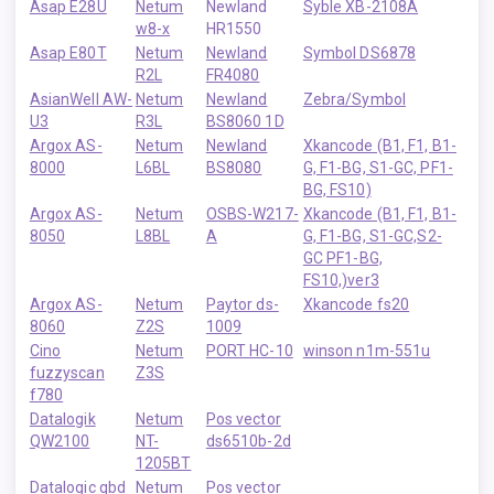
Asap E28U
Netum
Newland
Syble XB-2108A
w8-x
HR1550
Asap E80T
Netum
Newland
Symbol DS6878
R2L
FR4080
AsianWell AW-
Netum
Newland
Zebra/Symbol
U3
R3L
BS8060 1D
Argox AS-
Netum
Newland
Xkancode (B1, F1, B1-
8000
L6BL
BS8080
G, F1-BG, S1-GC, PF1-
BG, FS10)
Argox AS-
Netum
OSBS-W217-
Xkancode (B1, F1, B1-
8050
L8BL
A
G, F1-BG, S1-GC,
S2-
GC
PF1-BG,
FS10,)ver3
Argox AS-
Netum
Paytor ds-
Xkancode fs20
8060
Z2S
1009
Сino
Netum
PORT HC-10
winson n1m-551u
fuzzyscan
Z3S
f780
Datalogik
Netum
Pos vector
QW2100
NT-
ds6510b-2d
1205BT
Datalogic qbd
Netum
Pos vector