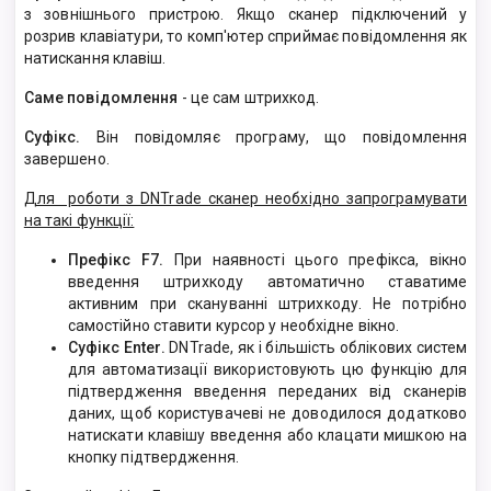
з зовнішнього пристрою. Якщо сканер підключений у
розрив клавіатури, то комп'ютер сприймає повідомлення як
натискання клавіш.
Саме повідомлення
- це сам штрихкод.
Суфікс.
Він повідомляє програму, що повідомлення
завершено.
Для роботи з DNTrade сканер необхідно запрограмувати
на такі функції:
Префікс F7.
При наявності цього префікса, вікно
введення штрихкоду автоматично ставатиме
активним при скануванні штрихкоду. Не потрібно
самостійно ставити курсор у необхідне вікно.
Суфікс Enter.
DNTrade, як і більшість облікових систем
для автоматизації використовують цю функцію для
підтвердження введення переданих від сканерів
даних, щоб користувачеві не доводилося додатково
натискати клавішу введення або клацати мишкою на
кнопку підтвердження.