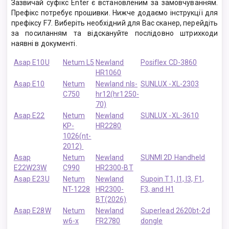
Зазвичай суфікс Enter є встановленим за замовчуванням.
Префікс потребує прошивки. Нижче додаємо інструкції для
префіксу F7. Виберіть необхідний для Вас сканер, перейдіть
за посиланням та відскануйте послідовно штрихкоди
наявні в документі.
Asap E10U
Netum L5
Newland
Posiflex CD-3860
HR1060
Asap E10
Netum
Newland nls-
SUNLUX -XL-2303
C750
hr12(hr1250-
70)
Asap E22
Netum
Newland
SUNLUX -XL-3610
KP-
HR2280
1026(nt-
2012)
Asap
Netum
Newland
SUNMI 2D Handheld
E22W23W
C990
HR2300-BT
Asap E23U
Netum
Newland
Supoin T1, I1, I3, F1,
NT-1228
HR2300-
F3, and H1
BT(2026)
Asap E28W
Netum
Newland
Superlead 2620bt-2d
w6-x
FR2780
dongle