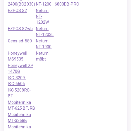
2400(BC2030)
NT-1200
6800DB-PRO
EZPOS S2
Netum
NT-
1202W
EZPOS S2wb
Netum
NT-1203L
Geos-sd-580
Netum
NT-1900
Honeywell
Netum
MS9535
m8bt
Honeywell XP
1470G
ІКС-3209
ІКС-6606
IKC 5208RC-
BT
Mobitehnika
MT-625 B
T, RB
Mobitehnika
MT-3368B
Mobitehnika