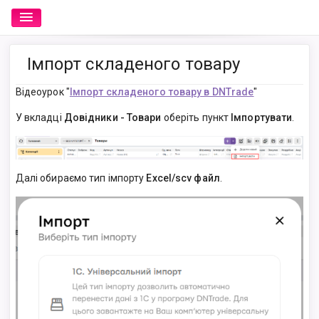
Імпорт складеного товару
Відеоурок "
Імпорт складеного товару в DNTrade
"
У вкладці
Довідники - Товари
оберіть пункт
Імпортувати
.
Далі обираємо тип імпорту
Excel/scv файл
.