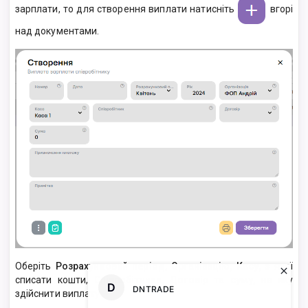
зарплати, то для створення виплати натисніть
вгорі
над документами.
Оберіть
Розрахунковий період, Організацію, Касу,
з якої
списати кошти,
Співробітника, Договір та суму,
на яку
здійснити виплату.