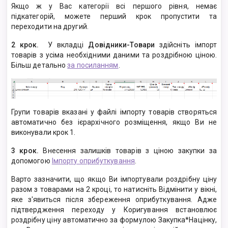
Якщо ж у Вас категорії всі першого рівня, немає
підкатегорій, можете перший крок пропустити та
переходити на другий.
2 крок.
У вкладці
Довідники-Товари
здійсніть імпорт
товарів з усіма необхідними даними та роздрібною ціною.
Більш детально
за посиланням
.
Групи товарів вказані у файлі імпорту товарів створяться
автоматично без ієрархічного розміщення, якщо Ви не
виконували крок 1.
3 крок.
Внесення залишків товарів з ціною закупки за
допомогою
Імпорту оприбуткування
.
Варто зазначити, що якщо Ви імпортували роздрібну ціну
разом з товарами на 2 кроці, то натисніть Відмінити у вікні,
яке з'явиться після збереження оприбуткування. Адже
підтвердження переходу у Коригування встановлює
роздрібну ціну автоматично за формулою Закупка*Націнку,