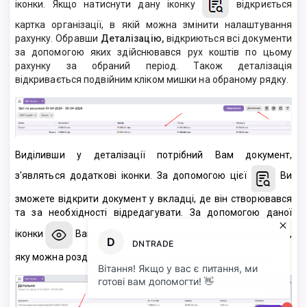
іконки. Якщо натиснути дану іконку
відкриється
картка організації, в якій можна змінити налаштування
рахунку. Обравши
Деталізацію,
відкриються всі документи
за допомогою яких здійснювався рух коштів по цьому
рахунку за обраний період. Також деталізація
відкривається подвійним кліком мишки на обраному рядку.
Виділивши у деталізації потрібний Вам документ,
з'являться додаткові іконки. За допомогою цієї
Ви
зможете відкрити документ у вкладці, де він створювався
та за необхідності відредагувати. За допомогою даної
іконки
Вам відкриється друкована форма документа,
яку можна роздрукувати, зберегти, відправити на пошту.