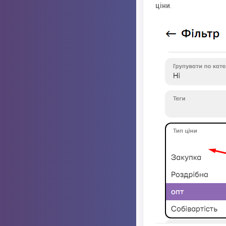
ціни
.