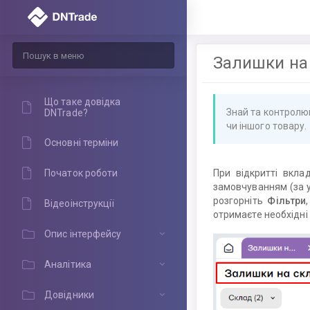
Залишки на
Що таке довідка
Знай та контролюй
DNTrade?
чи іншого товару.
Основні терміни
При відкритті вкл
Початок роботи
замовчуванням (за ум
розгорніть
Фільтри
Відеоінструкції
отримаєте необхідні 
Опис інтерфейсу
Аналітика
Довідники