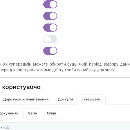
Ви як суперадмін можете обирати будь-який період відбору дан
ж період користувач матиме доступ робити вибірку для звіту.