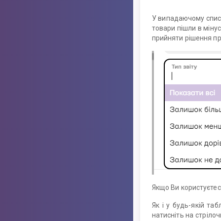
У випадаючому спи
товари пішли в міну
прийняти рішення пр
Якщо Ви користуєтесь
Як і у будь-якій та
натисніть на стріло