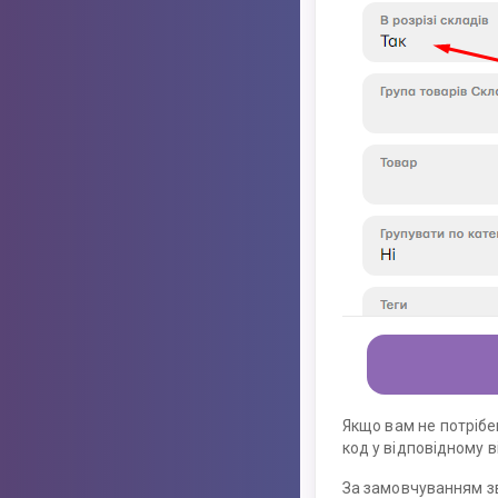
Якщо вам не потрібе
код у відповідному в
За замовчуванням зв