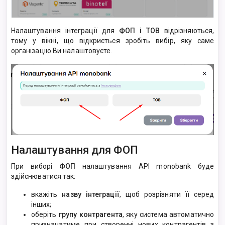
Налаштування інтеграції для
ФОП і ТОВ
відрізняються,
тому у вікні, що відкриється зробіть вибір, яку саме
організацію Ви налаштовуєте.
Налаштування для ФОП
При виборі
ФОП
налаштування API monobank буде
здійснюватися так:
вкажіть
назву інтеграції
, щоб розрізняти її серед
інших;
оберіть
групу контрагента
, яку система автоматично
призначатиме при створенні нових контрагентів з