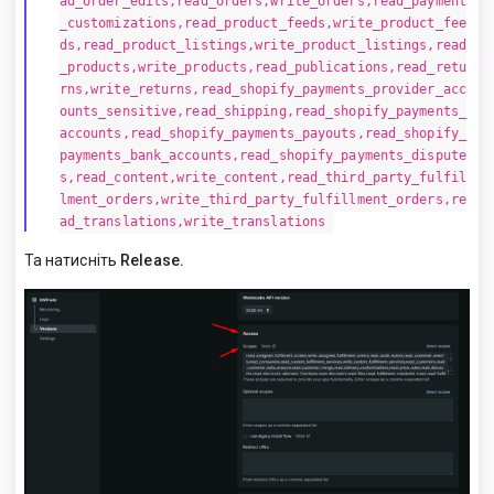
ad_order_edits,read_orders,write_orders,read_payment
_customizations,read_product_feeds,write_product_fee
ds,read_product_listings,write_product_listings,read
_products,write_products,read_publications,read_retu
rns,write_returns,read_shopify_payments_provider_acc
ounts_sensitive,read_shipping,read_shopify_payments_
accounts,read_shopify_payments_payouts,read_shopify_
payments_bank_accounts,read_shopify_payments_dispute
s,read_content,write_content,read_third_party_fulfil
lment_orders,write_third_party_fulfillment_orders,re
ad_translations,write_translations
Та натисніть
Release.