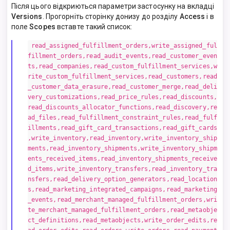
Після цього відкриються параметри застосунку на вкладці
Versions
. Прогорніть сторінку донизу до розділу
Access
і в
поле
Scopes
вставте такий список:
read_assigned_fulfillment_orders,write_assigned_ful
fillment_orders,read_audit_events,read_customer_even
ts,read_companies,read_custom_fulfillment_services,w
rite_custom_fulfillment_services,read_customers,read
_customer_data_erasure,read_customer_merge,read_deli
very_customizations,read_price_rules,read_discounts,
read_discounts_allocator_functions,read_discovery,re
ad_files,read_fulfillment_constraint_rules,read_fulf
illments,read_gift_card_transactions,read_gift_cards
,write_inventory,read_inventory,write_inventory_ship
ments,read_inventory_shipments,write_inventory_shipm
ents_received_items,read_inventory_shipments_receive
d_items,write_inventory_transfers,read_inventory_tra
nsfers,read_delivery_option_generators,read_location
s,read_marketing_integrated_campaigns,read_marketing
_events,read_merchant_managed_fulfillment_orders,wri
te_merchant_managed_fulfillment_orders,read_metaobje
ct_definitions,read_metaobjects,write_order_edits,re